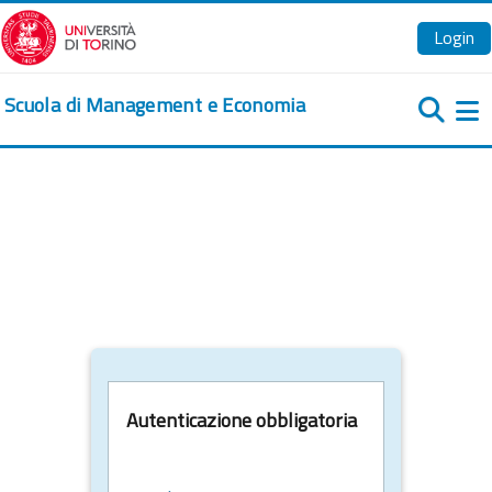
Vai al contenuto principale
Login
Scuola di Management e Economia
Pa
Autenticazione obbligatoria