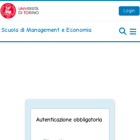
Vai al contenuto principale
Login
Scuola di Management e Economia
Pa
Autenticazione obbligatoria