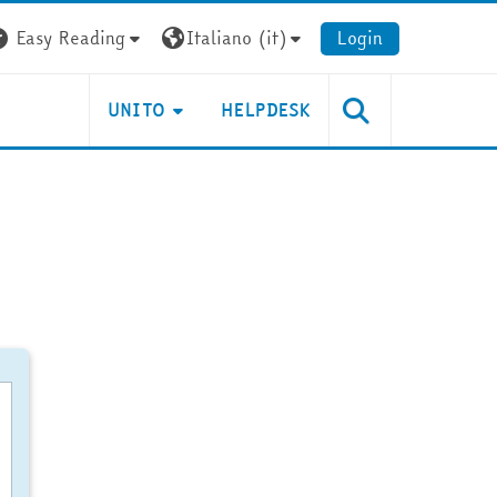
Easy Reading
Italiano ‎(it)‎
Login
UNITO
HELPDESK