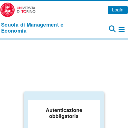
Vai al contenuto principale
Login
Scuola di Management e
Economia
Pa
Autenticazione
obbligatoria