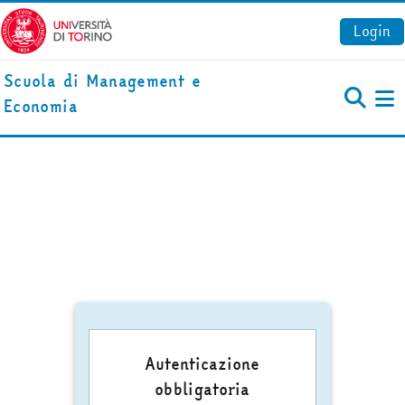
Vai al contenuto principale
Login
Scuola di Management e
Economia
Pa
Autenticazione
obbligatoria