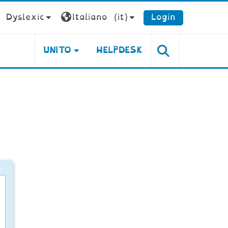
Dyslexic
Italiano ‎(it)‎
Login
UNITO
HELPDESK