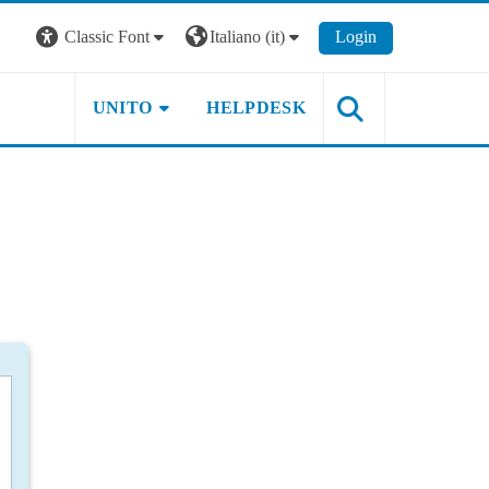
Classic Font
Italiano ‎(it)‎
Login
UNITO
HELPDESK