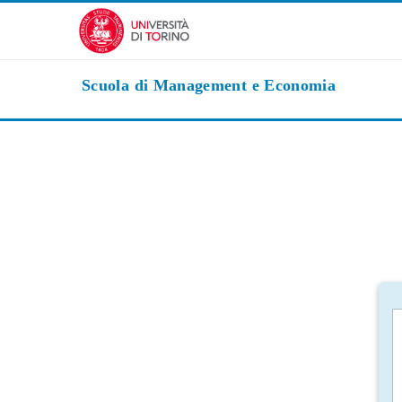
Vai al contenuto principale
Scuola di Management e Economia