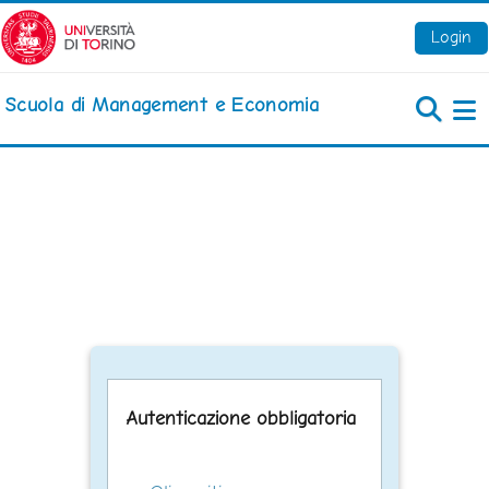
Vai al contenuto principale
Login
Scuola di Management e Economia
Pa
Autenticazione obbligatoria