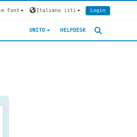
ce Font
Italiano ‎(it)‎
Login
UNITO
HELPDESK