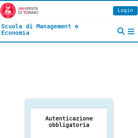
Vai al contenuto principale
Login
Scuola di Management e
Economia
P
Autenticazione
obbligatoria