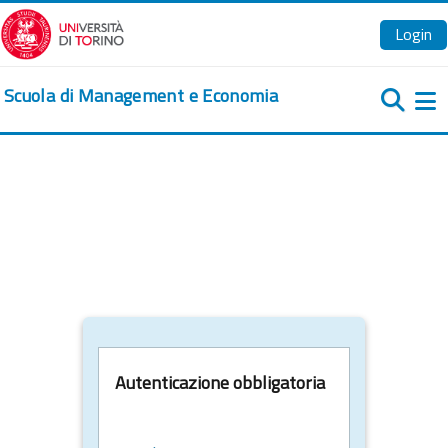
Vai al contenuto principale
Login
Scuola di Management e Economia
Pa
Autenticazione obbligatoria