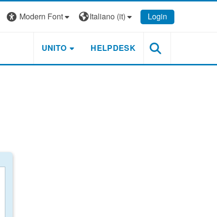
Modern Font
Italiano ‎(it)‎
Login
UNITO
HELPDESK