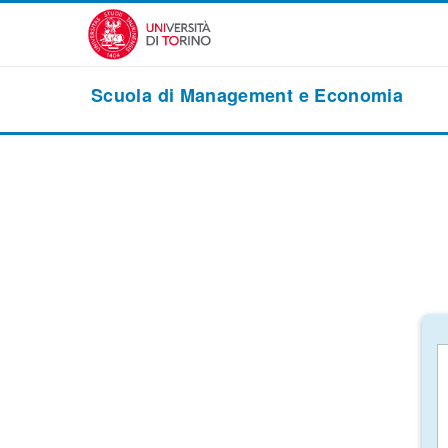
Vai al contenuto principale
Scuola di Management e Economia