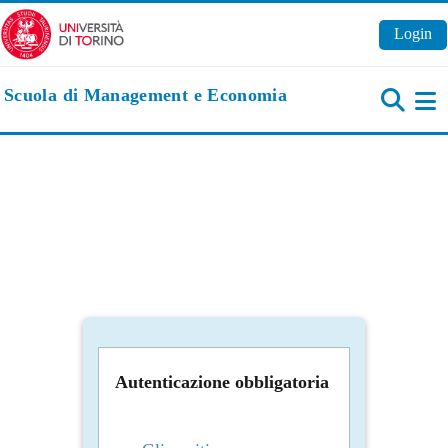
Vai al contenuto principale
Login
Scuola di Management e Economia
Pa
Autenticazione obbligatoria