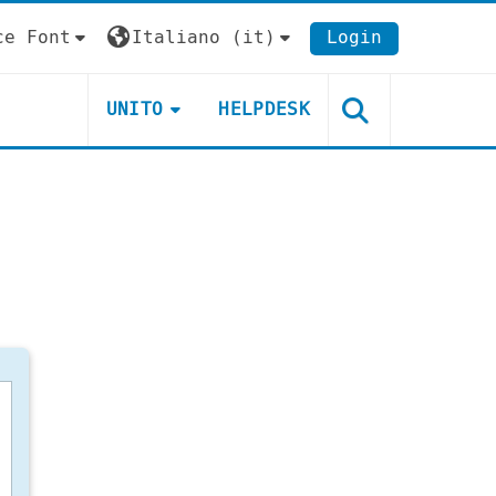
ce Font
Italiano ‎(it)‎
Login
UNITO
HELPDESK