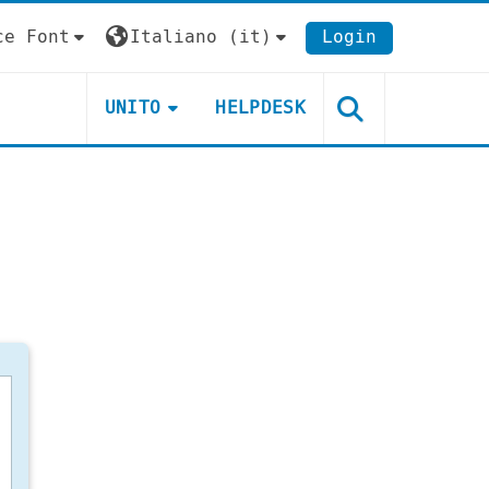
ce Font
Italiano ‎(it)‎
Login
UNITO
HELPDESK