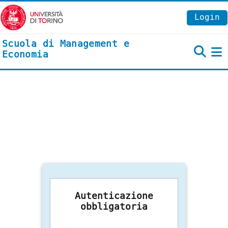
Vai al contenuto principale
Login
Scuola di Management e
Economia
P
Autenticazione
obbligatoria