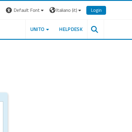
Default Font
Italiano ‎(it)‎
Login
UNITO
HELPDESK