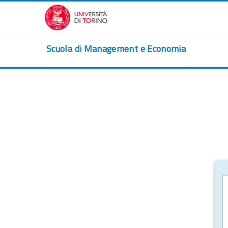
Vai al contenuto principale
Scuola di Management e Economia