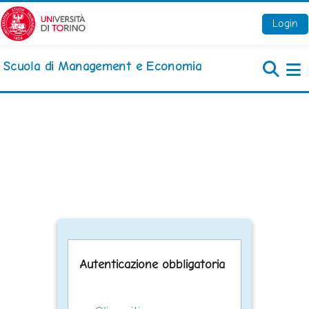
Vai al contenuto principale
Login
Scuola di Management e Economia
Pa
Autenticazione obbligatoria