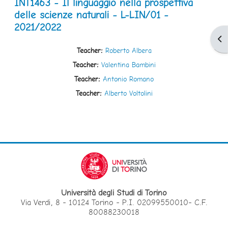
INT1463 - Il linguaggio nella prospettiva
delle scienze naturali - L-LIN/01 -
2021/2022
Apr
Teacher:
Roberto Albera
Teacher:
Valentina Bambini
Teacher:
Antonio Romano
Teacher:
Alberto Voltolini
Università degli Studi di Torino
Via Verdi, 8 - 10124 Torino - P.I. 02099550010- C.F.
80088230018