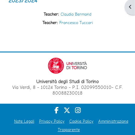
2023/2024
Apr
Teacher:
Claudio Bermond
Teacher:
Francesco Tuccari
Università degli Studi di Torino
Via Verdi, 8 - 10124 Torino - P.I. 02099550010- C.F.
80088230018
Note Legali
Privacy Policy
Cookie Policy
Amministrazione
Trasparente