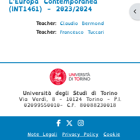
L'Europa Contemporanea
(INT1461) - 2023/2024
Ap
Teacher:
Claudio Bermond
Teacher:
Francesco Tuccari
Università degli Studi di Torino
Via Verdi, 8 - 10124 Torino - P.I.
02099550010- C.F. 80088230018
Note Legali
Privacy Policy
Cookie