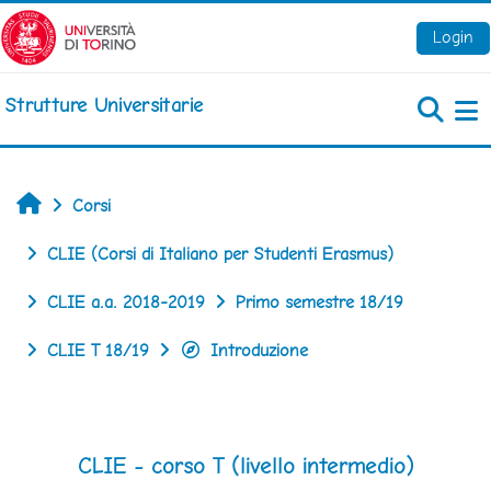
Vai al contenuto principale
Login
Strutture Universitarie
Pa
Home
Corsi
CLIE (Corsi di Italiano per Studenti Erasmus)
CLIE a.a. 2018-2019
Primo semestre 18/19
CLIE T 18/19
Introduzione
CLIE - corso T (livello intermedio)