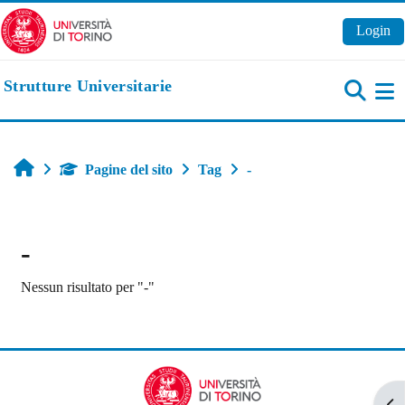
Vai al contenuto principale
Login
Strutture Universitarie
Pa
Home
Pagine del sito
Tag
-
-
Nessun risultato per "-"
Apr