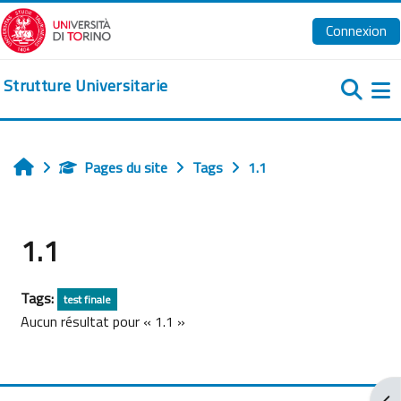
Passer au contenu principal
Connexion
Strutture Universitarie
Pa
Pages du site
Tags
1.1
Accueil
1.1
Tags:
test finale
Aucun résultat pour « 1.1 »
Ouv