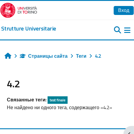
Перейти к основному содержанию
Вход
Strutture Universitarie
Б
Страницы сайта
Теги
4.2
Главная
4.2
Связанные теги:
test finale
Не найдено ни одного тега, содержащего «4.2»
От