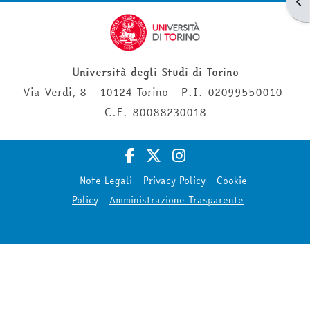
Apr
Università degli Studi di Torino
Via Verdi, 8 - 10124 Torino - P.I. 02099550010-
C.F. 80088230018
Note Legali
Privacy Policy
Cookie
Policy
Amministrazione Trasparente