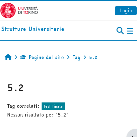
Vai al contenuto principale
Login
Strutture Universitarie
Pa
Pagine del sito
Tag
5.2
Home
5.2
Tag correlati:
test finale
Nessun risultato per "5.2"