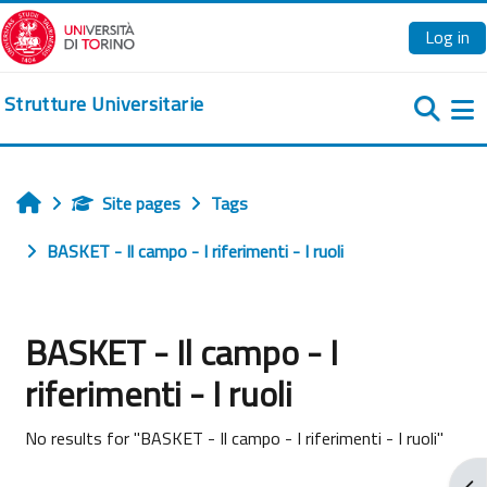
Skip to main content
Log in
Strutture Universitarie
Si
Site pages
Tags
Home
BASKET - Il campo - I riferimenti - I ruoli
BASKET - Il campo - I
riferimenti - I ruoli
No results for "BASKET - Il campo - I riferimenti - I ruoli"
Ope