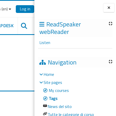
‎(en)‎
Log in
Blocks
ReadSpeaker
LPDESK
webReader
Listen
Navigation
Home
Site pages
My courses
Tags
News del sito
Tutte le categorie di corso