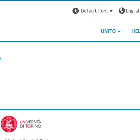
Default Font
English 
UNITO
HE
a