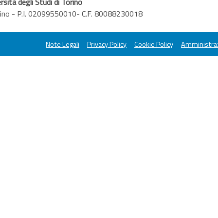
rsità degli Studi di Torino
orino - P.I. 02099550010- C.F. 80088230018
Note Legali
Privacy Policy
Cookie Policy
Amministraz