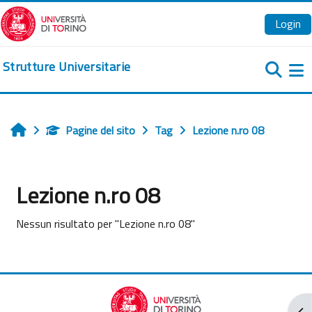
Vai al contenuto principale
Login
Strutture Universitarie
Pa
Pagine del sito
Tag
Lezione n.ro 08
Home
Lezione n.ro 08
Nessun risultato per "Lezione n.ro 08"
Apr