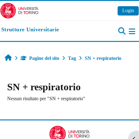
Vai al contenuto principale
Login
Strutture Universitarie
Pa
Home
Pagine del sito
Tag
SN + respiratorio
SN + respiratorio
Nessun risultato per "SN + respiratorio"
Apr