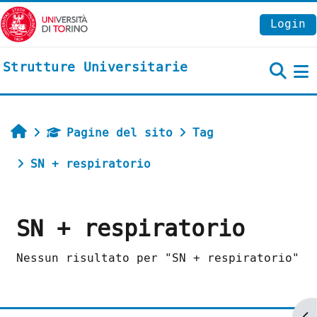
Vai al contenuto principale
Login
Strutture Universitarie
P
Home
Pagine del sito
Tag
SN + respiratorio
SN + respiratorio
Nessun risultato per "SN + respiratorio"
Ap