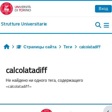
Перейти к основному содержанию
Вход
Strutture Universitarie
Б
Страницы сайта
Теги
calcolatadiff
Главная
calcolatadiff
Не найдено ни одного тега, содержащего
«calcolatadiff»
От