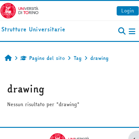
Vai al contenuto principale
Login
Strutture Universitarie
Pa
Pagine del sito
Tag
drawing
Home
drawing
Nessun risultato per "drawing"