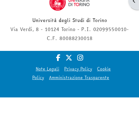
Apr
Università degli Studi di Torino
Via Verdi, 8 - 10124 Torino - P.I. 02099550010-
C.F. 80088230018
Note Legali
Privacy Policy
Cookie
Policy
Amministrazione Trasparente