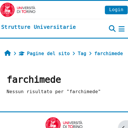
Vai al contenuto principale
Login
Strutture Universitarie
P
Home
Pagine del sito
Tag
farchimede
farchimede
Nessun risultato per "farchimede"
Ap