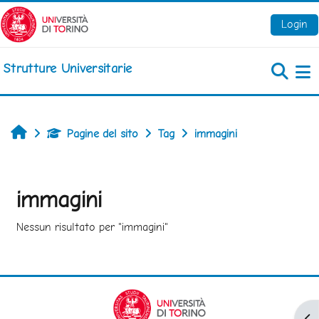
Vai al contenuto principale
Login
Strutture Universitarie
Pa
Home
Pagine del sito
Tag
immagini
immagini
Nessun risultato per "immagini"
Apr