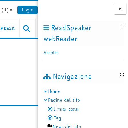
(it)‎
Login
Blocchi
ReadSpeaker
LPDESK
webReader
Ascolta
Navigazione
Home
Pagine del sito
I miei corsi
Tag
News del sito