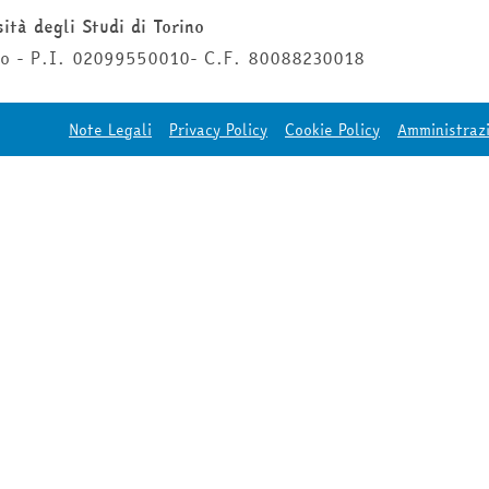
ità degli Studi di Torino
ino - P.I. 02099550010- C.F. 80088230018
Note Legali
Privacy Policy
Cookie Policy
Amministraz