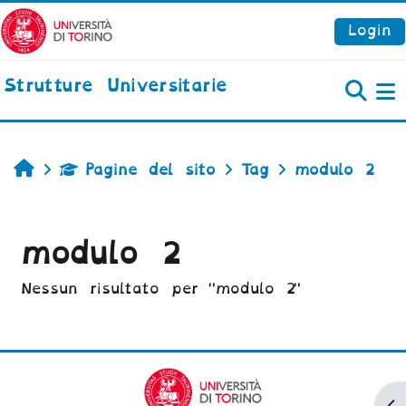
Vai al contenuto principale
Login
Strutture Universitarie
P
Home
Pagine del sito
Tag
modulo 2
modulo 2
Nessun risultato per "modulo 2"
Ap