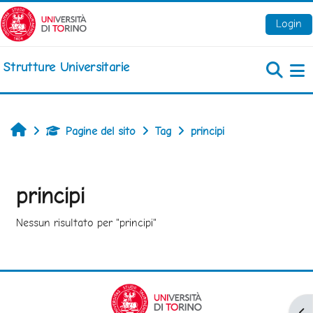
Vai al contenuto principale
Login
Strutture Universitarie
Pa
Home
Pagine del sito
Tag
principi
principi
Nessun risultato per "principi"
Apr