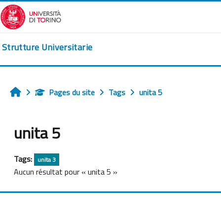
Passer au contenu principal
Strutture Universitarie
Pages du site
Tags
unita 5
Accueil
unita 5
Tags:
unita 3
Aucun résultat pour « unita 5 »