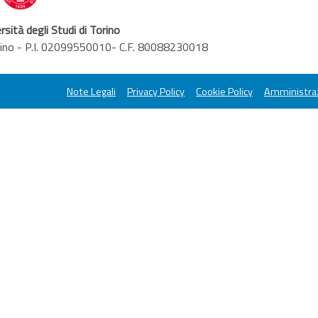
rsità degli Studi di Torino
orino - P.I. 02099550010- C.F. 80088230018
Note Legali
Privacy Policy
Cookie Policy
Amministraz