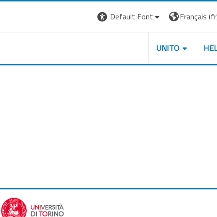
Default Font
Français ‎(fr)
UNITO
HE