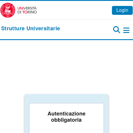
Vai al contenuto principale
Login
Strutture Universitarie
Pa
Autenticazione
obbligatoria