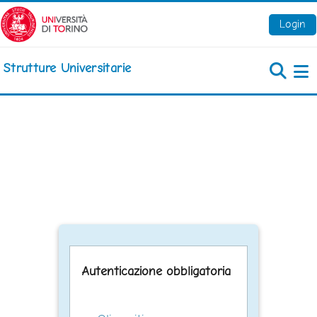
Vai al contenuto principale
Login
Strutture Universitarie
Pa
Autenticazione obbligatoria