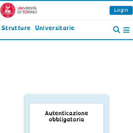
Vai al contenuto principale
Login
Strutture Universitarie
P
Autenticazione
obbligatoria