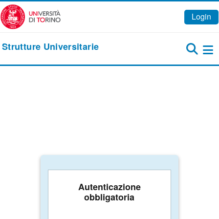
Vai al contenuto principale
Login
Strutture Universitarie
Pa
Autenticazione
obbligatoria