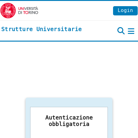
Vai al contenuto principale
Login
Strutture Universitarie
P
Autenticazione
obbligatoria