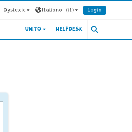
Dyslexic
Italiano ‎(it)‎
Login
UNITO
HELPDESK