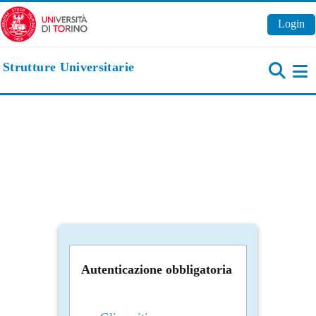
Vai al contenuto principale
Login
Strutture Universitarie
Pa
Autenticazione obbligatoria