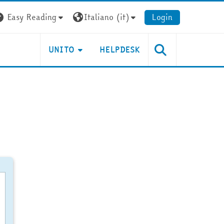
Easy Reading
Italiano ‎(it)‎
Login
UNITO
HELPDESK