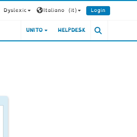
Dyslexic
Italiano ‎(it)‎
Login
UNITO
HELPDESK