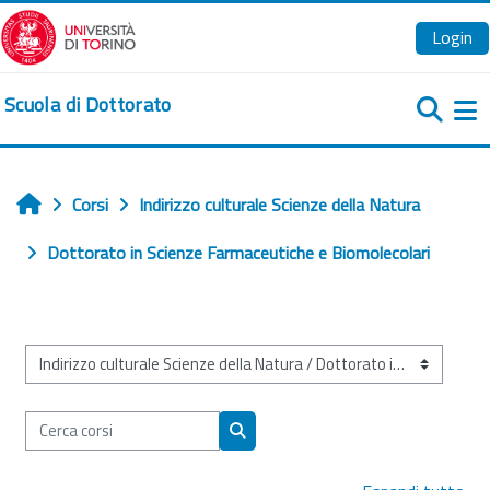
Vai al contenuto principale
Login
Scuola di Dottorato
Pa
Corsi
Indirizzo culturale Scienze della Natura
Home
Dottorato in Scienze Farmaceutiche e Biomolecolari
Categorie di corso
Cerca corsi
Cerca corsi