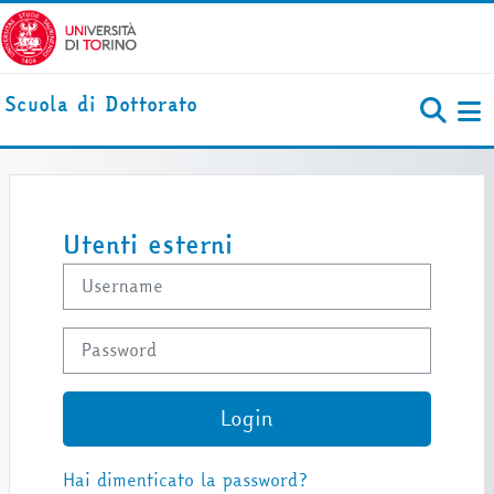
Vai al contenuto principale
Scuola di Dottorato
Pa
Username
Password
Login
Hai dimenticato la password?